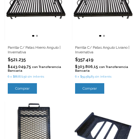
Parrilla C/ Patas Hierro Angulo |
Parrilla C/ Patas Angulo Liviano |
Invernativa
Invernativa
$521.235
$357.419
$443.049,75
$303.806,15
con
Transferencia
con
Transferencia
Bancaria
Bancaria
6
x
$86.872,50
sin interés
6
x
$59.569,83
sin interés
Comprar
Comprar