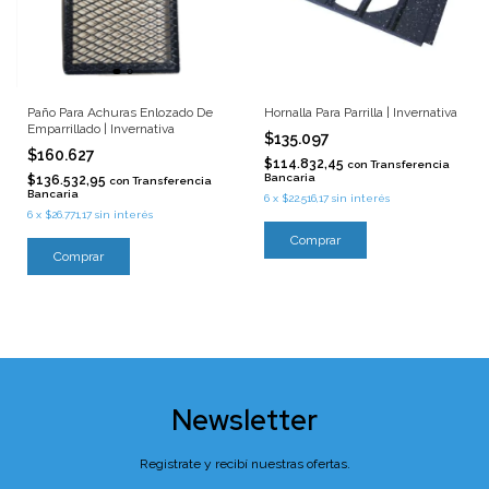
Paño Para Achuras Enlozado De
Hornalla Para Parrilla | Invernativa
Emparrillado | Invernativa
$135.097
$160.627
$114.832,45
con
Transferencia
Bancaria
$136.532,95
con
Transferencia
Bancaria
6
x
$22.516,17
sin interés
6
x
$26.771,17
sin interés
Newsletter
Registrate y recibí nuestras ofertas.