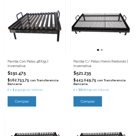
Parrilla Con Patas 48X55 |
Parrilla C/ Patas Hierro Redondo |
Invernativa
Invernativa
$191.475
$521.235
$162.753,75
$443.049,75
con
Transferencia
con
Transferencia
Bancaria
Bancaria
6
x
$31.912,50
sin interés
6
x
$86.872,50
sin interés
Comprar
Comprar