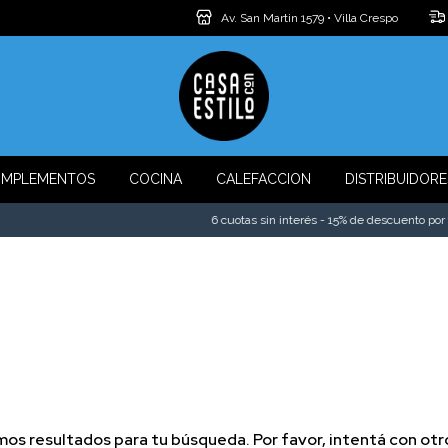
Av. San Martin 1579 • Villa Crespo
MPLEMENTOS
COCINA
CALEFACCION
DISTRIBUIDORE
6 cuotas sin interés - 15% de descuento por tr
os resultados para tu búsqueda. Por favor, intentá con otros