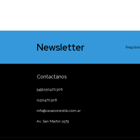
Newsletter
Registra
Contactános
5491150470306
1150470306
info@casaconestilo.com.ar
Av. San Martin 1579