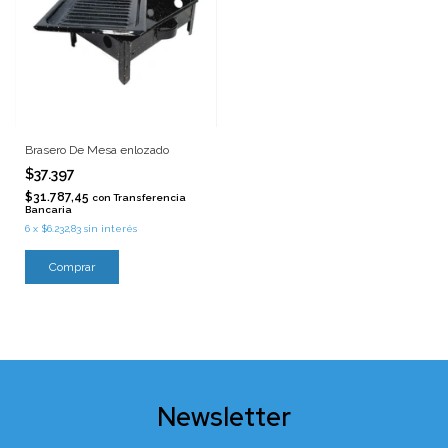
Brasero De Mesa enlozado
$37.397
$31.787,45
con
Transferencia
Bancaria
6
x
$6.232,83
sin interés
Newsletter