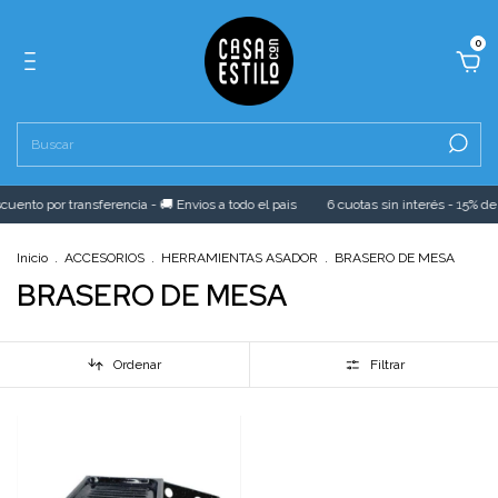
0
uento por transferencia - 🚚 Envios a todo el pais
6 cuotas sin interés - 15% de 
Inicio
.
ACCESORIOS
.
HERRAMIENTAS ASADOR
.
BRASERO DE MESA
BRASERO DE MESA
Ordenar
Filtrar