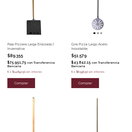
Pala Pizzera Larga Enlozada |
Gira Pizza Largo Acero
Invernativa
Inoxidable.
$89.355
$51.579
$75.951,75
$43.842,15
con
Transferencia
con
Transferencia
Bancaria
Bancaria
6
x
$14.892,50
sin interés
6
x
$8.596,50
sin interés