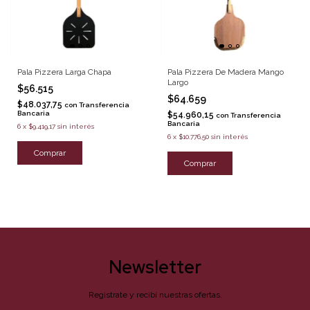
Pala Pizzera Larga Chapa
Pala Pizzera De Madera Mango
Largo
$56.515
$64.659
$48.037,75
con
Transferencia
Bancaria
$54.960,15
con
Transferencia
Bancaria
6
x
$9.419,17
sin interés
6
x
$10.776,50
sin interés
Newsletter
Registrate y recibí nuestras ofertas.