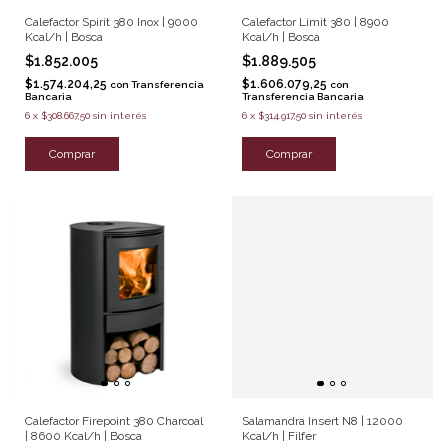
Calefactor Spirit 380 Inox | 9000
Calefactor Limit 380 | 8900
Kcal/h | Bosca
Kcal/h | Bosca
$1.852.005
$1.889.505
$1.574.204,25
$1.606.079,25
con
Transferencia
con
Bancaria
Transferencia Bancaria
6
x
$308.667,50
sin interés
6
x
$314.917,50
sin interés
Comprar
Comprar
Calefactor Firepoint 380 Charcoal
Salamandra Insert N8 | 12000
| 8600 Kcal/h | Bosca
Kcal/h | Filfer