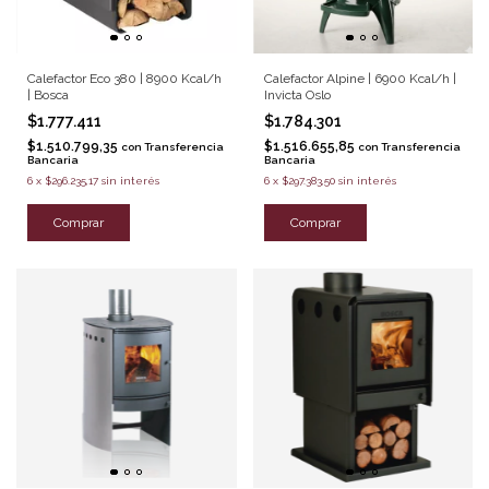
Calefactor Eco 380 | 8900 Kcal/h
Calefactor Alpine | 6900 Kcal/h |
| Bosca
Invicta Oslo
$1.777.411
$1.784.301
$1.510.799,35
$1.516.655,85
con
Transferencia
con
Transferencia
Bancaria
Bancaria
6
x
$296.235,17
sin interés
6
x
$297.383,50
sin interés
Comprar
Comprar