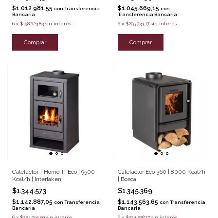
$1.012.981,55
$1.045.669,15
con
Transferencia
con
Bancaria
Transferencia Bancaria
6
x
$198.623,83
sin interés
6
x
$205.033,17
sin interés
Comprar
Comprar
Calefactor + Horno Tf Eco | 9500
Calefactor Eco 360 | 8000 Kcal/h
Kcal/h | Interlaken
| Bosca
$1.344.573
$1.345.369
$1.142.887,05
$1.143.563,65
con
Transferencia
con
Transferencia
Bancaria
Bancaria
6
x
$224.095,50
sin interés
6
x
$224.228,17
sin interés