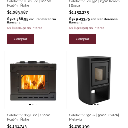
Calefactor Multi Eco | 10000
Calefactor Eco 350 | 6300 Kcal/h
Kcal/h | Ñuke
| Bosca
$1.083.987
$1.152.275
$921.388,95
$979.433,75
con
Transferencia
con
Transferencia
Bancaria
Bancaria
6
x
$180.664,50
sin interés
6
x
$192.045,83
sin interés
Comprar
Comprar
Calefactor Nogal 60 | 16000
Calefactor 690Sk | 9000 Kcal/h|
Kcal/h | Ñuke
Metavila
$1.191.743
$1.230.199