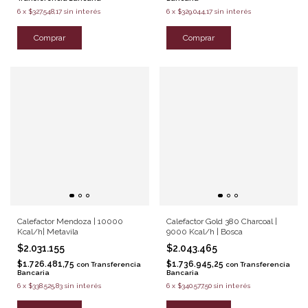
6
x
$327.548,17
sin interés
6
x
$329.044,17
sin interés
Comprar
Comprar
Calefactor Mendoza | 10000
Calefactor Gold 380 Charcoal |
Kcal/h| Metavila
9000 Kcal/h | Bosca
$2.031.155
$2.043.465
$1.726.481,75
$1.736.945,25
con
Transferencia
con
Transferencia
Bancaria
Bancaria
6
x
$338.525,83
sin interés
6
x
$340.577,50
sin interés