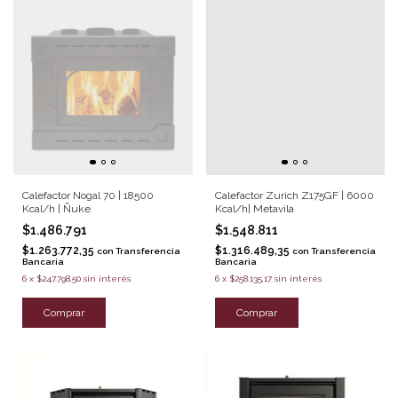
Calefactor Nogal 70 | 18500
Calefactor Zurich Z175GF | 6000
Kcal/h | Ñuke
Kcal/h| Metavila
$1.486.791
$1.548.811
$1.263.772,35
$1.316.489,35
con
Transferencia
con
Transferencia
Bancaria
Bancaria
6
x
$247.798,50
sin interés
6
x
$258.135,17
sin interés
Comprar
Comprar