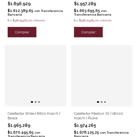
$1.896.929
$1.957.289
$1.612.389,65
$1.663.695,65
con
Transferencia
con
Bancaria
Transferencia Bancaria
6
x
$316.154,83
sin interés
6
x
$326.214,83
sin interés
Comprar
Comprar
Calefactor Wide | 8600 Kcal/h |
Calefactor Madryn 70 | 18000
Bosca
Kcal/h | Ñuke
$1.965.289
$1.974.265
$1.670.495,65
$1.678.125,25
con
con
Transferencia
Transferencia Bancaria
Bancaria