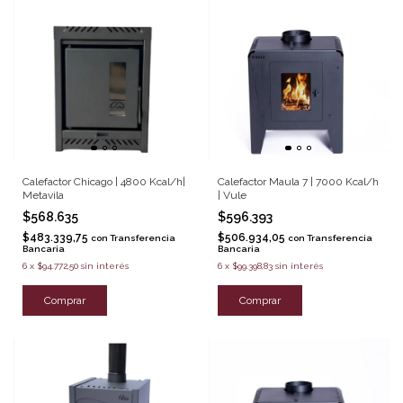
Calefactor Chicago | 4800 Kcal/h|
Calefactor Maula 7 | 7000 Kcal/h
Metavila
| Vule
$568.635
$596.393
$483.339,75
$506.934,05
con
Transferencia
con
Transferencia
Bancaria
Bancaria
6
x
$94.772,50
sin interés
6
x
$99.398,83
sin interés
Comprar
Comprar