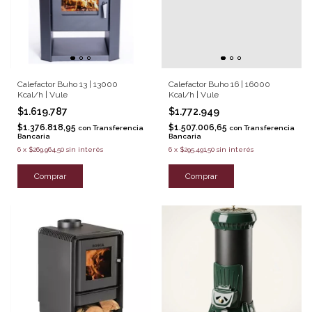
Calefactor Buho 13 | 13000
Calefactor Buho 16 | 16000
Kcal/h | Vule
Kcal/h | Vule
$1.619.787
$1.772.949
$1.376.818,95
$1.507.006,65
con
Transferencia
con
Transferencia
Bancaria
Bancaria
6
x
$269.964,50
sin interés
6
x
$295.491,50
sin interés
Comprar
Comprar