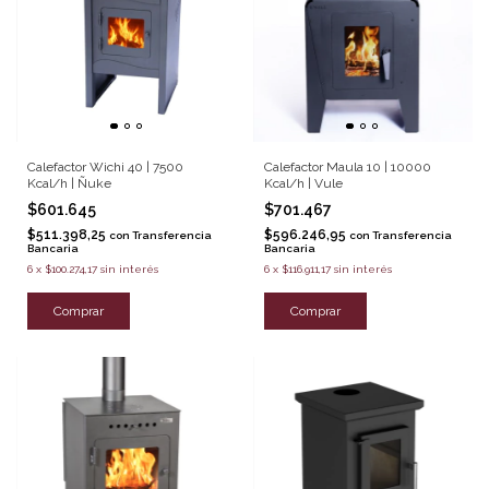
Calefactor Wichi 40 | 7500
Calefactor Maula 10 | 10000
Kcal/h | Ñuke
Kcal/h | Vule
$601.645
$701.467
$511.398,25
$596.246,95
con
Transferencia
con
Transferencia
Bancaria
Bancaria
6
x
$100.274,17
sin interés
6
x
$116.911,17
sin interés
Comprar
Comprar