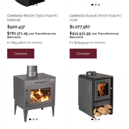
Calefactor 680Sk | 7500 Kcal/h |
Calefactor Euca 8 | 8000 Kcal/h |
Metavila
Vule
$920.437
$1.077.567
$782.371,45
$915.931,95
con
Transferencia
con
Transferencia
Bancaria
Bancaria
6
x
$153.406,17
sin interés
6
x
$179.594,50
sin interés
Comprar
Comprar