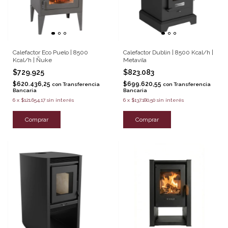
Calefactor Eco Puelo | 8500
Calefactor Dublin | 8500 Kcal/h |
Kcal/h | Ñuke
Metavila
$729.925
$823.083
$620.436,25
$699.620,55
con
Transferencia
con
Transferencia
Bancaria
Bancaria
6
x
$121.654,17
sin interés
6
x
$137.180,50
sin interés
Comprar
Comprar