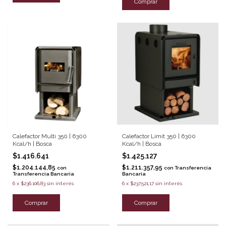
Comprar
Calefactor Multi 350 | 6300
Calefactor Limit 350 | 6300
Kcal/h | Bosca
Kcal/h | Bosca
$1.416.641
$1.425.127
$1.204.144,85
$1.211.357,95
con
con
Transferencia
Transferencia Bancaria
Bancaria
6
x
$236.106,83
sin interés
6
x
$237.521,17
sin interés
Comprar
Comprar