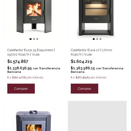
Calefactor Euca 15 Esquinero |
Calefactor Euca 17 | 17000
15000 Kcal/h | Vule
Kcal/h | Vule
$1.574.867
$1.604.219
$1.338.636,95
$1.363.586,15
con
Transferencia
con
Transferencia
Bancaria
Bancaria
6
x
$262.477,83
sin interés
6
x
$267.369,83
sin interés
Comprar
Comprar