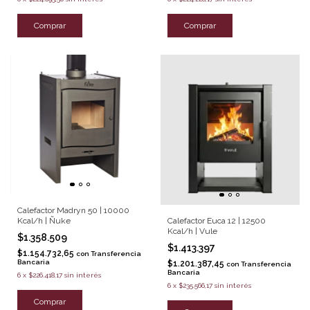
Comprar
Comprar
Calefactor Madryn 50 | 10000
Kcal/h | Ñuke
Calefactor Euca 12 | 12500
Kcal/h | Vule
$1.358.509
$1.413.397
$1.154.732,65
con
Transferencia
Bancaria
$1.201.387,45
con
Transferencia
Bancaria
6
x
$226.418,17
sin interés
6
x
$235.566,17
sin interés
Comprar