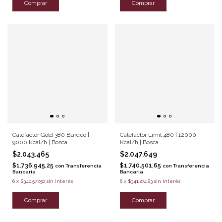
Comprar
Comprar
Calefactor Gold 380 Burdeo |
Calefactor Limit 480 | 12000
9000 Kcal/h | Bosca
Kcal/h | Bosca
$2.043.465
$2.047.649
$1.736.945,25
$1.740.501,65
con
Transferencia
con
Transferencia
Bancaria
Bancaria
6
x
$340.577,50
sin interés
6
x
$341.274,83
sin interés
Comprar
Comprar