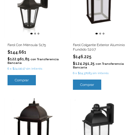
Farol Con Ménsula S175
Farol Colgante Exterior Aluminio
Fundido S207
$144.661
$146.225
$122.961,85
con
Transferencia
Bancaria
$124.291,25
con
Transferencia
Bancaria
6
x
$24.110,17
sin interés
6
x
$24.370,83
sin interés