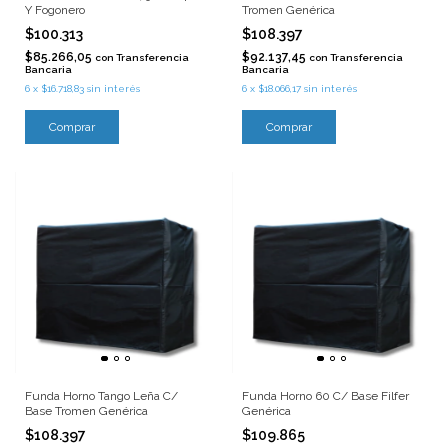
Y Fogonero
Tromen Genérica
$100.313
$108.397
$85.266,05
$92.137,45
con
Transferencia
con
Transferencia
Bancaria
Bancaria
6
x
$16.718,83
sin interés
6
x
$18.066,17
sin interés
Funda Horno Tango Leña C/
Funda Horno 60 C/ Base Filfer
Base Tromen Genérica
Genérica
$108.397
$109.865