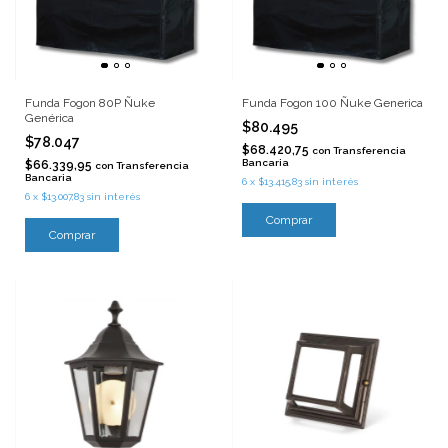
Funda Fogon 80P Ñuke
Funda Fogon 100 Ñuke Generica
Genérica
$80.495
$78.047
$68.420,75
con
Transferencia
Bancaria
$66.339,95
con
Transferencia
Bancaria
6
x
$13.415,83
sin interés
6
x
$13.007,83
sin interés