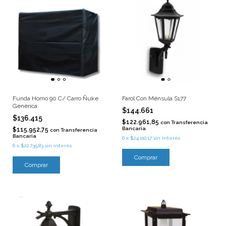
Funda Horno 90 C/ Carro Ñuke
Farol Con Ménsula S177
Genérica
$144.661
$136.415
$122.961,85
con
Transferencia
Bancaria
$115.952,75
con
Transferencia
Bancaria
6
x
$24.110,17
sin interés
6
x
$22.735,83
sin interés