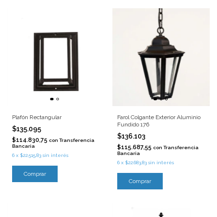
Plafón Rectangular
Farol Colgante Exterior Aluminio
Fundido 176
$135.095
$136.103
$114.830,75
con
Transferencia
Bancaria
$115.687,55
con
Transferencia
Bancaria
6
x
$22.515,83
sin interés
6
x
$22.683,83
sin interés