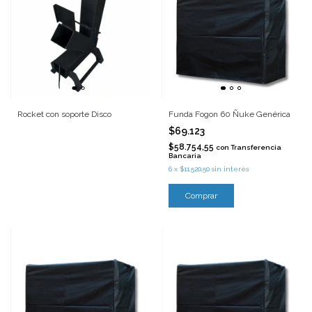
Rocket con soporte Disco
Funda Fogon 60 Ñuke Genérica
$69.123
$58.754,55
con
Transferencia
Bancaria
6
x
$11.520,50
sin interés