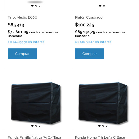
Farol Medio E600
Plafón Cuadrado
$85.413
$100.225
$72.601,05
$85.191,25
con
Transferencia
con
Transferencia
Bancaria
Bancaria
6
x
$14.235,50
sin interés
6
x
$16.704,17
sin interés
Funda Parrilla Nativa 75 C/ Tapa
Funda Horno Trh Leña C Base