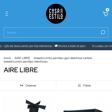
0
5% de descuento por transferencia - 🚚 Envios a todo el pais
6 cuotas sin interés 
Inicio
.
AIRE LIBRE
.
breadcrumbs.parrillas-gas-electrica-carbon
.
breadcrumbs.parrillas-electricas
AIRE LIBRE
Ordenar
Filtrar