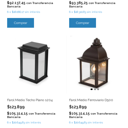
$92.137,45
$93.385,25
con
Transferencia
con
Transferencia
Bancaria
Bancaria
6
x
$18.066,17
sin interés
6
x
$18.310,83
sin interés
Farol Medio Techo Plano s204
Farol Medio Ferroviario D500
$123.899
$123.899
$105.314,15
$105.314,15
con
Transferencia
con
Transferencia
Bancaria
Bancaria
6
x
$20.649,83
sin interés
6
x
$20.649,83
sin interés