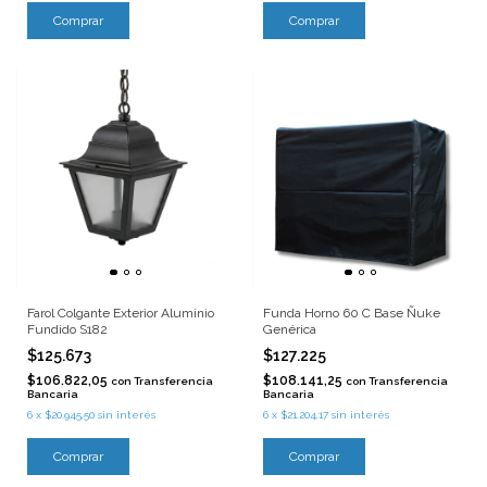
Farol Colgante Exterior Aluminio
Funda Horno 60 C Base Ñuke
Fundido S182
Genérica
$125.673
$127.225
$106.822,05
$108.141,25
con
Transferencia
con
Transferencia
Bancaria
Bancaria
6
x
$20.945,50
sin interés
6
x
$21.204,17
sin interés