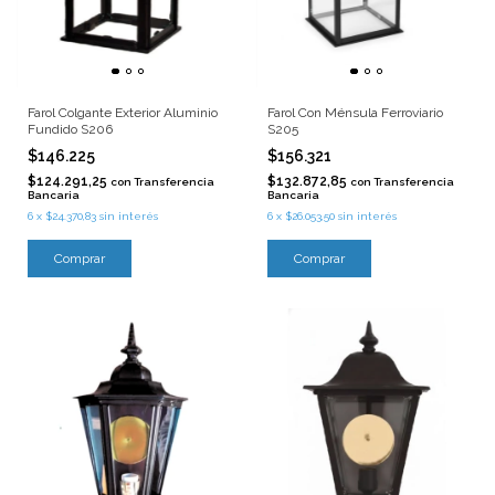
Farol Colgante Exterior Aluminio
Farol Con Ménsula Ferroviario
Fundido S206
S205
$146.225
$156.321
$124.291,25
$132.872,85
con
Transferencia
con
Transferencia
Bancaria
Bancaria
6
x
$24.370,83
sin interés
6
x
$26.053,50
sin interés