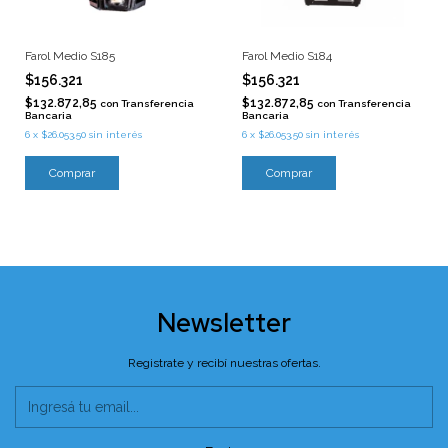
Farol Medio S185
Farol Medio S184
$156.321
$156.321
$132.872,85
$132.872,85
con
Transferencia
con
Transferencia
Bancaria
Bancaria
6
x
$26.053,50
sin interés
6
x
$26.053,50
sin interés
Newsletter
Registrate y recibí nuestras ofertas.