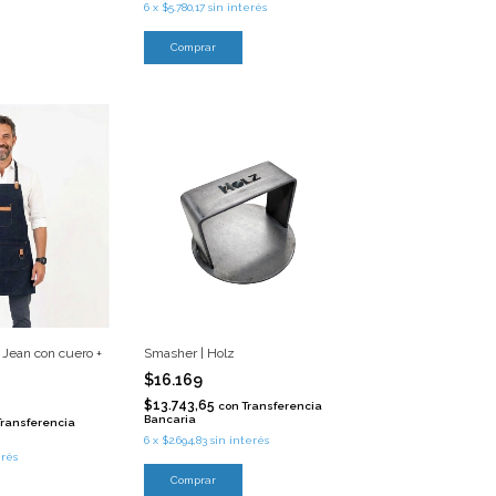
6
x
$5.780,17
sin interés
o Jean con cuero +
Smasher | Holz
$16.169
$13.743,65
con
Transferencia
Bancaria
Transferencia
6
x
$2.694,83
sin interés
erés