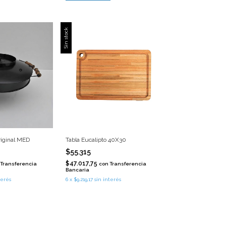
Sin stock
riginal MED
Tabla Eucalipto 40X30
$55.315
$47.017,75
Transferencia
con
Transferencia
Bancaria
terés
6
x
$9.219,17
sin interés