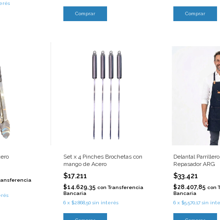
terés
cero
Set x 4 Pinches Brochetas con
Delantal Parriller
mango de Acero
Repasador ARG
$17.211
$33.421
ransferencia
$14.629,35
$28.407,85
con
Transferencia
con
Bancaria
Bancaria
erés
6
x
$2.868,50
sin interés
6
x
$5.570,17
sin int