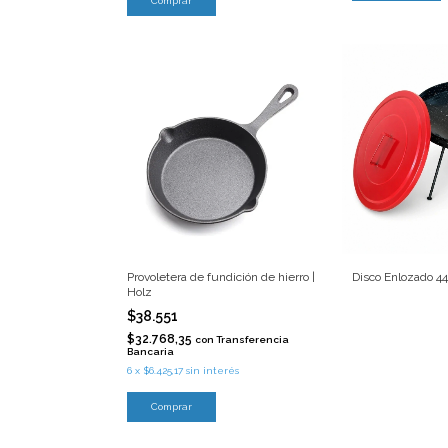
Provoletera de fundición de hierro |
Disco Enlozado 44
Holz
$38.551
$32.768,35
con
Transferencia
Bancaria
6
x
$6.425,17
sin interés