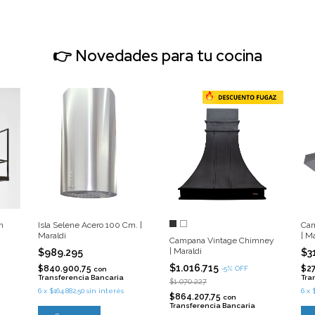
👉 Novedades para tu cocina
n
Isla Selene Acero 100 Cm. |
Cam
Maraldi
| M
Campana Vintage Chimney
| Maraldi
$989.295
$3
$1.016.715
$840.900,75
$2
-
5
%
OFF
con
Transferencia Bancaria
Tra
$1.070.227
6
x
$164.882,50
sin interés
6
x
$864.207,75
con
Transferencia Bancaria