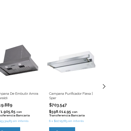
pana De Embutir Amira
Campana Purificador Flexa |
Isla SMART FSMS
araldi
Spar
$2.109.401
19.889
$703.547
$1.792.990,85
Transferencia Ba
71.905,65
$598.014,95
con
con
nsferencia Bancaria
Transferencia Bancaria
6
x
$351.566,83
sin i
$53.314,83
sin interés
6
x
$117.257,83
sin interés
Comprar