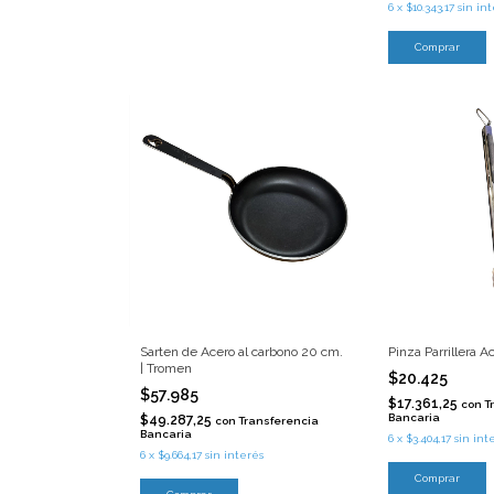
6
x
$10.343,17
sin in
Sarten de Acero al carbono 20 cm.
Pinza Parrillera A
| Tromen
$20.425
$57.985
$17.361,25
con
T
Bancaria
$49.287,25
con
Transferencia
Bancaria
6
x
$3.404,17
sin int
6
x
$9.664,17
sin interés