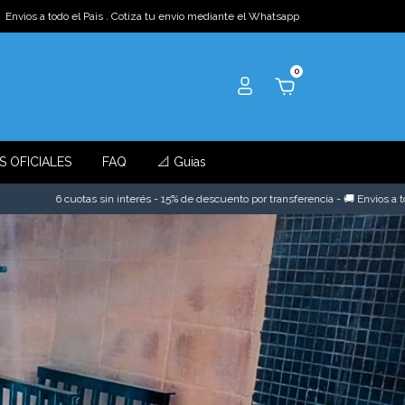
Envios a todo el Pais . Cotiza tu envio mediante el Whatsapp
0
S OFICIALES
FAQ
📐 Guias
sin interés - 15% de descuento por transferencia - 🚚 Envios a todo el pais
6 cuo