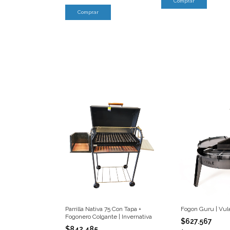
Comprar
Parrilla Nativa 75 Con Tapa +
Fogon Guru | Vul
Fogonero Colgante | Invernativa
$627.567
$842.485