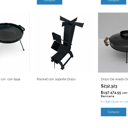
 cm. con tapa
Rocket con soporte Disco
Disco De Arado O
$232.323
$197.474,55
con
Bancaria
6
x
$38.720,50
sin in