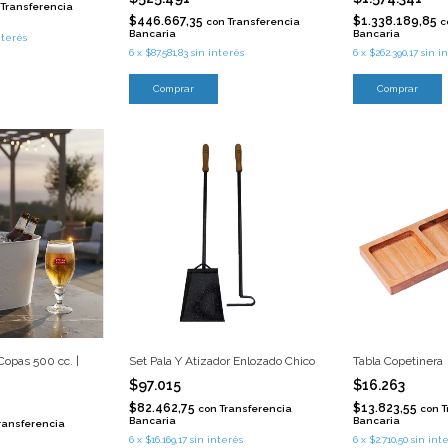
Transferencia
$446.667,35
$1.338.189,85
con
Transferencia
c
Bancaria
Bancaria
nterés
6
x
$87.581,83
sin interés
6
x
$262.390,17
sin i
Comprar
Comprar
opas 500 cc. |
Set Pala Y Atizador Enlozado Chico
Tabla Copetinera
$97.015
$16.263
$82.462,75
$13.823,55
con
Transferencia
con
T
Bancaria
Bancaria
ransferencia
6
x
$16.169,17
sin interés
6
x
$2.710,50
sin int