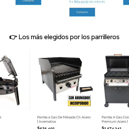
Comprar
6
x
$169.452,50
sin interés
Comprar
👉 Los más elegidos por los parrilleros
e
Parrilla a Gas De Mesada Ch Acero
Parrilla A Gas Co
| Invernativa
Premium Acero | 
$525.491
$1.574.341