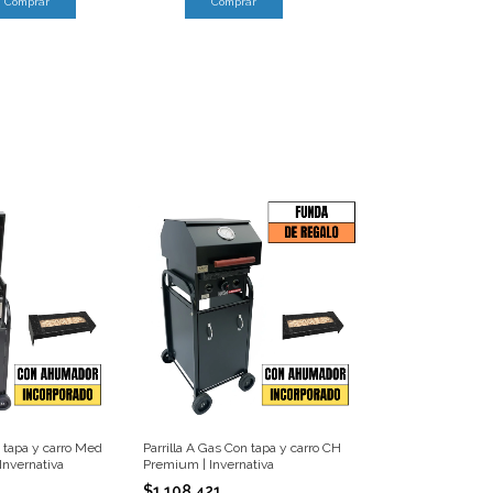
Comprar
Comprar
n tapa y carro Med
Parrilla A Gas Con tapa y carro CH
Invernativa
Premium | Invernativa
$1.108.421