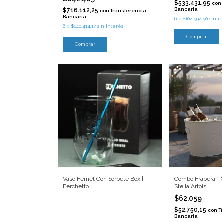
$533.431,95
con
Bancaria
$716.112,25
con
Transferencia
Bancaria
6
x
$104.594,50
sin i
6
x
$140.414,17
sin interés
Comprar
Vaso Fernet Con Sorbete Box |
Combo Frapera + C
Ferchetto
Stella Artois
$62.059
$52.750,15
con
T
Bancaria