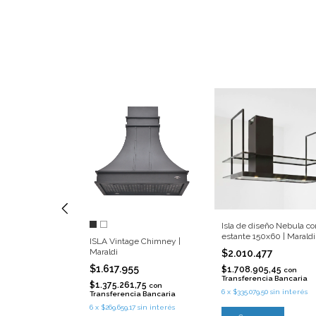
age Cheff Black
Isla de diseño Nebula co
Black | Maraldi
estante 150x60 | Maraldi
ISLA Vintage Chimney |
Maraldi
126
$2.010.477
-
5
%
OFF
$1.617.955
$1.708.905,45
con
Transferencia Bancaria
7,10
con
$1.375.261,75
con
cia Bancaria
6
x
$335.079,50
sin interés
Transferencia Bancaria
33
sin interés
6
x
$269.659,17
sin interés