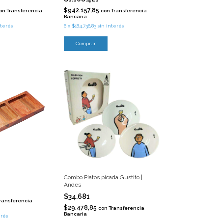
$942.157,85
on
Transferencia
con
Transferencia
Bancaria
nterés
6
x
$184.736,83
sin interés
Comprar
Combo Platos picada Gustito |
Andes
$34.681
ransferencia
$29.478,85
con
Transferencia
Bancaria
erés